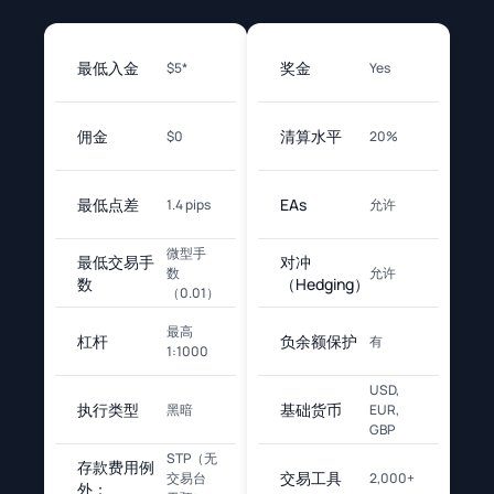
最低入金
奖金
$5*
Yes
佣金
清算水平
$0
20%
最低点差
EAs
1.4 pips
允许
微型手
最低交易手
对冲
数
允许
数
（Hedging）
（0.01）
最高
杠杆
负余额保护
有
1:1000
USD,
执行类型
基础货币
黑暗
EUR,
GBP
STP（无
存款费用例
交易工具
交易台
2,000+
外：