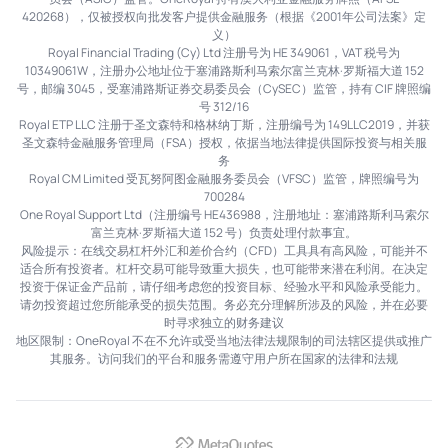
420268），仅被授权向批发客户提供金融服务（根据《2001年公司法案》定
义）
Royal Financial Trading (Cy) Ltd 注册号为 HE 349061，VAT 税号为
10349061W，注册办公地址位于塞浦路斯利马索尔富兰克林·罗斯福大道 152
号，邮编 3045，受塞浦路斯证券交易委员会（CySEC）监管，持有 CIF 牌照编
号 312/16
Royal ETP LLC 注册于圣文森特和格林纳丁斯，注册编号为 149LLC2019，并获
圣文森特金融服务管理局（FSA）授权，依据当地法律提供国际投资与相关服
务
Royal CM Limited 受瓦努阿图金融服务委员会（VFSC）监管，牌照编号为
700284
One Royal Support Ltd（注册编号 HE436988，注册地址：塞浦路斯利马索尔
富兰克林·罗斯福大道 152 号）负责处理付款事宜。
风险提示：在线交易杠杆外汇和差价合约（CFD）工具具有高风险，可能并不
适合所有投资者。杠杆交易可能导致重大损失，也可能带来潜在利润。在决定
投资于保证金产品前，请仔细考虑您的投资目标、经验水平和风险承受能力。
请勿投资超过您所能承受的损失范围。务必充分理解所涉及的风险，并在必要
时寻求独立的财务建议
地区限制：OneRoyal 不在不允许或受当地法律法规限制的司法辖区提供或推广
其服务。访问我们的平台和服务需遵守用户所在国家的法律和法规
MetaQuotes