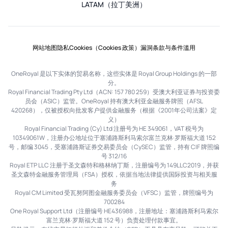
LATAM（拉丁美洲）
网站地图
隐私
Cookies（Cookies 政策）
漏洞
条款与条件
滥用
OneRoyal 是以下实体的贸易名称，这些实体是 Royal Group Holdings 的一部
分。
Royal Financial Trading Pty Ltd（ACN: 157 780 259）受澳大利亚证券与投资委
员会（ASIC）监管。OneRoyal 持有澳大利亚金融服务牌照（AFSL
420268），仅被授权向批发客户提供金融服务（根据《2001年公司法案》定
义）
Royal Financial Trading (Cy) Ltd 注册号为 HE 349061，VAT 税号为
10349061W，注册办公地址位于塞浦路斯利马索尔富兰克林·罗斯福大道 152
号，邮编 3045，受塞浦路斯证券交易委员会（CySEC）监管，持有 CIF 牌照编
号 312/16
Royal ETP LLC 注册于圣文森特和格林纳丁斯，注册编号为 149LLC2019，并获
圣文森特金融服务管理局（FSA）授权，依据当地法律提供国际投资与相关服
务
Royal CM Limited 受瓦努阿图金融服务委员会（VFSC）监管，牌照编号为
700284
One Royal Support Ltd（注册编号 HE436988，注册地址：塞浦路斯利马索尔
富兰克林·罗斯福大道 152 号）负责处理付款事宜。