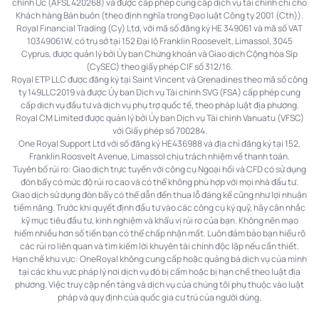
chính Úc (AFSL 420268) và được cấp phép cung cấp dịch vụ tài chính chỉ cho
Khách hàng Bán buôn (theo định nghĩa trong Đạo luật Công ty 2001 (Cth)).
Royal Financial Trading (Cy) Ltd, với mã số đăng ký HE 349061 và mã số VAT
10349061W, có trụ sở tại 152 Đại lộ Franklin Roosevelt, Limassol, 3045
Cyprus, được quản lý bởi Ủy ban Chứng khoán và Giao dịch Cộng hòa Síp
(CySEC) theo giấy phép CIF số 312/16.
Royal ETP LLC được đăng ký tại Saint Vincent và Grenadines theo mã số công
ty 149LLC2019 và được Ủy ban Dịch vụ Tài chính SVG (FSA) cấp phép cung
cấp dịch vụ đầu tư và dịch vụ phụ trợ quốc tế, theo pháp luật địa phương.
Royal CM Limited được quản lý bởi Ủy ban Dịch vụ Tài chính Vanuatu (VFSC)
với Giấy phép số 700284.
One Royal Support Ltd với số đăng ký HE436988 và địa chỉ đăng ký tại 152,
Franklin Roosvelt Avenue, Limassol chịu trách nhiệm về thanh toán.
Tuyên bố rủi ro: Giao dịch trực tuyến với công cụ Ngoại hối và CFD có sử dụng
đòn bẩy có mức độ rủi ro cao và có thể không phù hợp với mọi nhà đầu tư.
Giao dịch sử dụng đòn bẩy có thể dẫn đến thua lỗ đáng kể cũng như lợi nhuận
tiềm năng. Trước khi quyết định đầu tư vào các công cụ ký quỹ, hãy cân nhắc
kỹ mục tiêu đầu tư, kinh nghiệm và khẩu vị rủi ro của bạn. Không nên mạo
hiểm nhiều hơn số tiền bạn có thể chấp nhận mất. Luôn đảm bảo bạn hiểu rõ
các rủi ro liên quan và tìm kiếm lời khuyên tài chính độc lập nếu cần thiết.
Hạn chế khu vực: OneRoyal không cung cấp hoặc quảng bá dịch vụ của mình
tại các khu vực pháp lý nơi dịch vụ đó bị cấm hoặc bị hạn chế theo luật địa
phương. Việc truy cập nền tảng và dịch vụ của chúng tôi phụ thuộc vào luật
pháp và quy định của quốc gia cư trú của người dùng.