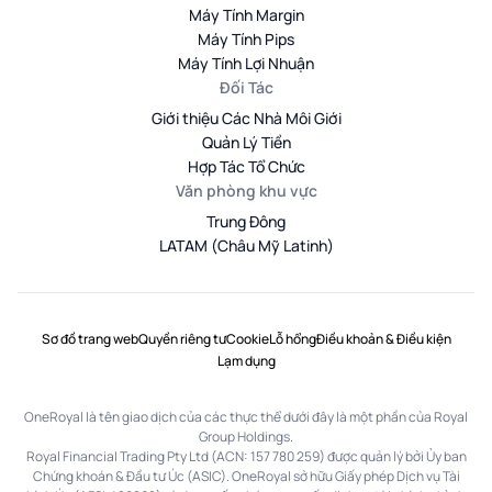
Máy Tính Margin
Máy Tính Pips
Máy Tính Lợi Nhuận
Đối Tác
Giới thiệu Các Nhà Môi Giới
Quản Lý Tiền
Hợp Tác Tổ Chức
Văn phòng khu vực
Trung Đông
LATAM (Châu Mỹ Latinh)
Sơ đồ trang web
Quyền riêng tư
Cookie
Lỗ hổng
Điều khoản & Điều kiện
Lạm dụng
OneRoyal là tên giao dịch của các thực thể dưới đây là một phần của Royal
Group Holdings.
Royal Financial Trading Pty Ltd (ACN: 157 780 259) được quản lý bởi Ủy ban
Chứng khoán & Đầu tư Úc (ASIC). OneRoyal sở hữu Giấy phép Dịch vụ Tài