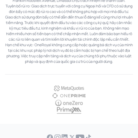
Franklin Roosvelt Avenue, Limassol chịu trách nhiệm về thanh toán.
Tuyên bố rủi ro: Giao dịch trực tuyến với công cụ Ngoại hối và CFD có sử dụng
đòn bẩy có mức độ rủi ro cao và có thể không phù hợp với mọi nhà đầu tư.
Giao dịch sử dụng đòn bẩy có thể dẫn đến thua lỗ đáng kể cũng như lợi nhuận
tiềm năng. Trước khi quyết định đầu tư vào các công cụ ký quỹ, hãy cân nhắc
kỹ mục tiêu đầu tư, kinh nghiệm và khẩu vị rủi ro của bạn. Không nên mạo
hiểm nhiều hơn số tiền bạn có thể chấp nhận mất. Luôn đảm bảo bạn hiểu rõ
các rủi ro liên quan và tìm kiếm lời khuyên tài chính độc lập nếu cần thiết.
Hạn chế khu vực: OneRoyal không cung cấp hoặc quảng bá dịch vụ của mình
tại các khu vực pháp lý nơi dịch vụ đó bị cấm hoặc bị hạn chế theo luật địa
phương. Việc truy cập nền tảng và dịch vụ của chúng tôi phụ thuộc vào luật
pháp và quy định của quốc gia cư trú của người dùng.
MetaQuotes
OnePrime
OneZero
PrimeXM