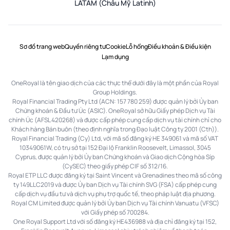
LATAM (Châu Mỹ Latinh)
Sơ đồ trang web
Quyền riêng tư
Cookie
Lỗ hổng
Điều khoản & Điều kiện
Lạm dụng
OneRoyal là tên giao dịch của các thực thể dưới đây là một phần của Royal
Group Holdings.
Royal Financial Trading Pty Ltd (ACN: 157 780 259) được quản lý bởi Ủy ban
Chứng khoán & Đầu tư Úc (ASIC). OneRoyal sở hữu Giấy phép Dịch vụ Tài
chính Úc (AFSL 420268) và được cấp phép cung cấp dịch vụ tài chính chỉ cho
Khách hàng Bán buôn (theo định nghĩa trong Đạo luật Công ty 2001 (Cth)).
Royal Financial Trading (Cy) Ltd, với mã số đăng ký HE 349061 và mã số VAT
10349061W, có trụ sở tại 152 Đại lộ Franklin Roosevelt, Limassol, 3045
Cyprus, được quản lý bởi Ủy ban Chứng khoán và Giao dịch Cộng hòa Síp
(CySEC) theo giấy phép CIF số 312/16.
Royal ETP LLC được đăng ký tại Saint Vincent và Grenadines theo mã số công
ty 149LLC2019 và được Ủy ban Dịch vụ Tài chính SVG (FSA) cấp phép cung
cấp dịch vụ đầu tư và dịch vụ phụ trợ quốc tế, theo pháp luật địa phương.
Royal CM Limited được quản lý bởi Ủy ban Dịch vụ Tài chính Vanuatu (VFSC)
với Giấy phép số 700284.
One Royal Support Ltd với số đăng ký HE436988 và địa chỉ đăng ký tại 152,