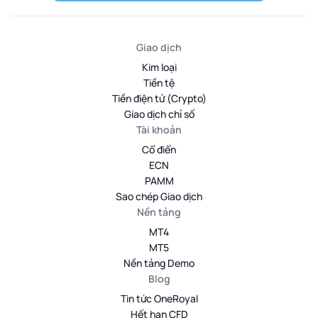
Giao dịch
Kim loại
Tiền tệ
Tiền điện tử (Crypto)
Giao dịch chỉ số
Tài khoản
Cổ điển
ECN
PAMM
Sao chép Giao dịch
Nền tảng
MT4
MT5
Nền tảng Demo
Blog
Tin tức OneRoyal
Hết hạn CFD