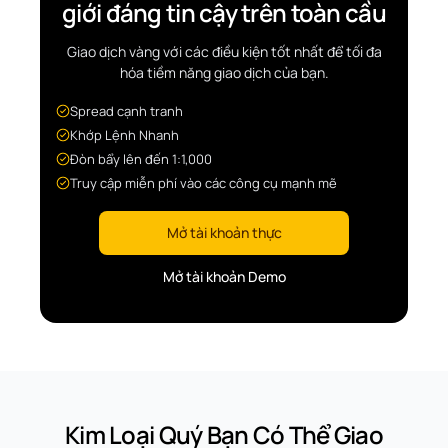
giới đáng tin cậy trên toàn cầu
Giao dịch vàng với các điều kiện tốt nhất để tối đa
hóa tiềm năng giao dịch của bạn.
Spread cạnh tranh
Khớp Lệnh Nhanh
Đòn bẩy lên đến 1:1,000
Truy cập miễn phí vào các công cụ mạnh mẽ
Mở tài khoản thực
Mở tài khoản Demo
Kim Loại Quý Bạn Có Thể Giao