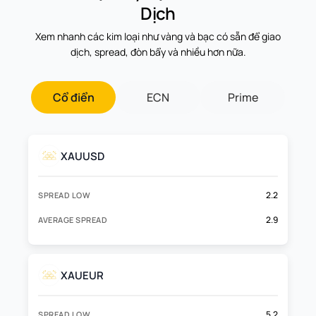
Dịch
Xem nhanh các kim loại như vàng và bạc có sẵn để giao
dịch, spread, đòn bẩy và nhiều hơn nữa.
Cổ điển
ECN
Prime
XAUUSD
2.2
SPREAD LOW
2.9
AVERAGE SPREAD
XAUEUR
5.2
SPREAD LOW