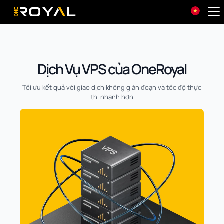
OneRoyal Home
Dịch Vụ VPS của OneRoyal
Tối ưu kết quả với giao dịch không gián đoạn và tốc độ thực
thi nhanh hơn