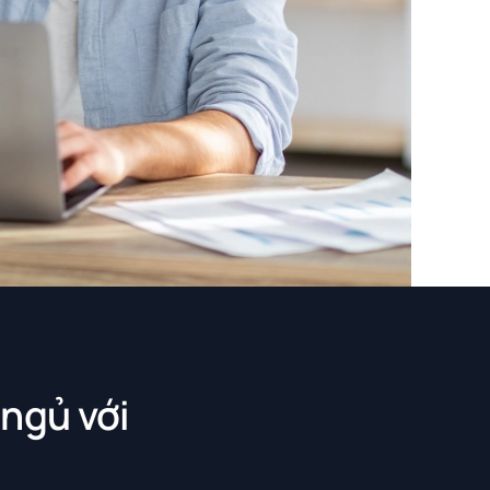
 ngủ với