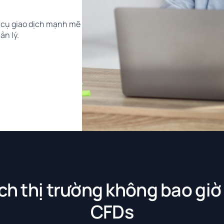
ng cụ giao dịch mạnh mẽ
ản lý.
ch thị trường không bao giờ
CFDs