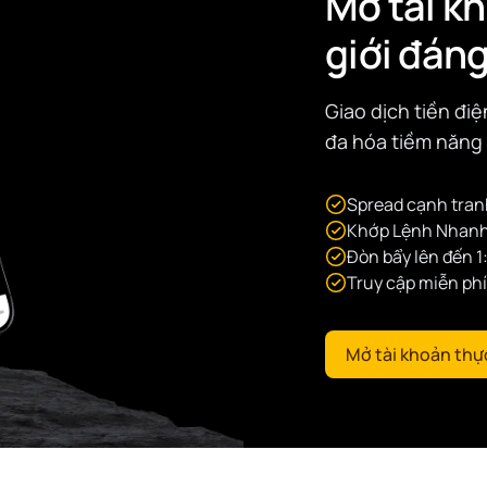
Mở tài k
giới đáng
Giao dịch tiền điệ
đa hóa tiềm năng 
Spread cạnh tran
Khớp Lệnh Nhan
Đòn bẩy lên đến 1
Truy cập miễn ph
Mở tài khoản thự