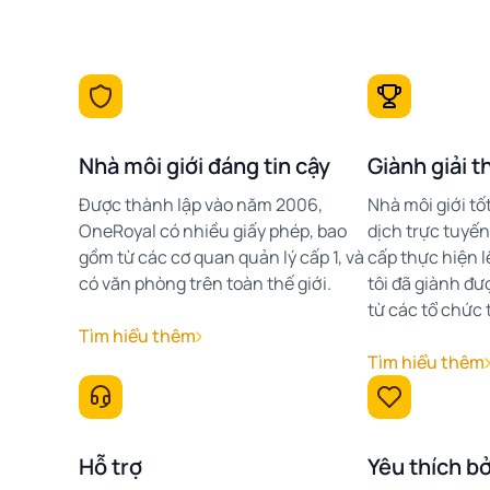
Nhà môi giới đáng tin cậy
Giành giải 
Được thành lập vào năm 2006,
Nhà môi giới tố
OneRoyal có nhiều giấy phép, bao
dịch trực tuyến
gồm từ các cơ quan quản lý cấp 1, và
cấp thực hiện 
có văn phòng trên toàn thế giới.
tôi đã giành đư
từ các tổ chức 
Tìm hiểu thêm
Tìm hiểu thêm
Hỗ trợ
Yêu thích bở