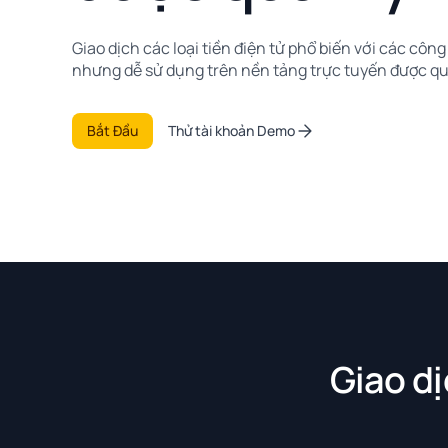
Giao dịch các loại tiền điện tử phổ biến với các cô
nhưng dễ sử dụng trên nền tảng trực tuyến được qu
Bắt Đầu
Thử tài khoản Demo
Giao dị