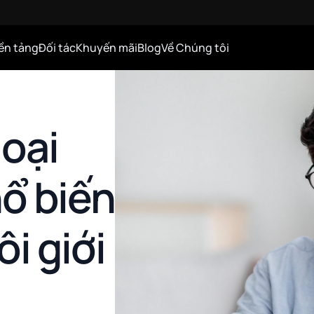
ền tảng
Đối tác
Khuyến mãi
Blog
Về Chúng tôi
loại
hổ biến
i giới