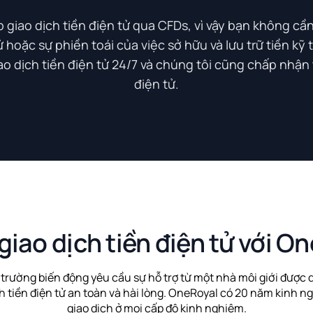
giao dịch tiền điện tử qua CFDs, vì vậy bạn không cần
tử hoặc sự phiền toái của việc sở hữu và lưu trữ tiền k
ao dịch tiền điện tử 24/7 và chúng tôi cũng chấp nhận 
điện tử.
 giao dịch tiền điện tử với O
ị trường biến động yêu cầu sự hỗ trợ từ một nhà môi giới được 
ch tiền điện tử an toàn và hài lòng. OneRoyal có 20 năm kinh n
giao dịch ở mọi cấp độ kinh nghiệm.