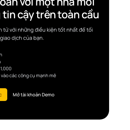
hoản với một nhà môi
 tin cậy trên toàn cầu
n tử với những điều kiện tốt nhất để tối
giao dịch của bạn.
h
h
:1,000
í vào các công cụ mạnh mẽ
c
Mở tài khoản Demo