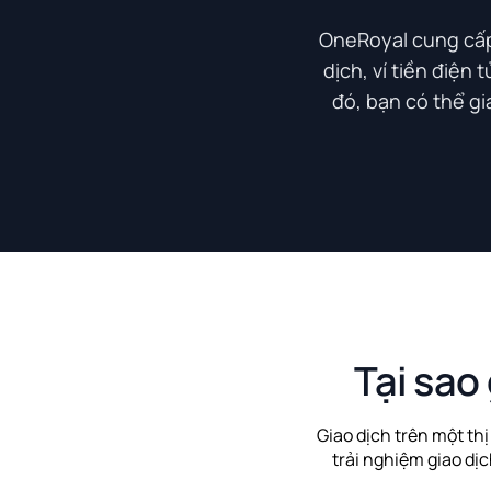
OneRoyal cung cấp 
dịch, ví tiền điện 
đó, bạn có thể gi
Tại sao
Giao dịch trên một th
trải nghiệm giao dị