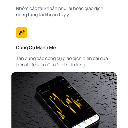
Nhóm các tài khoản phụ lại hoặc giao dịch
riêng từng tài khoản tùy ý.
Công Cụ Mạnh Mẽ
Tận dụng các công cụ giao dịch hiện đại dựa
trên AI để luôn đi trước thị trường.