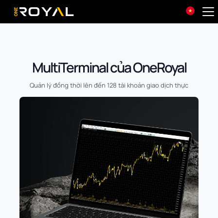
OneRoyal Home
MultiTerminal của OneRoyal
Quản lý đồng thời lên đến 128 tài khoản giao dịch thực