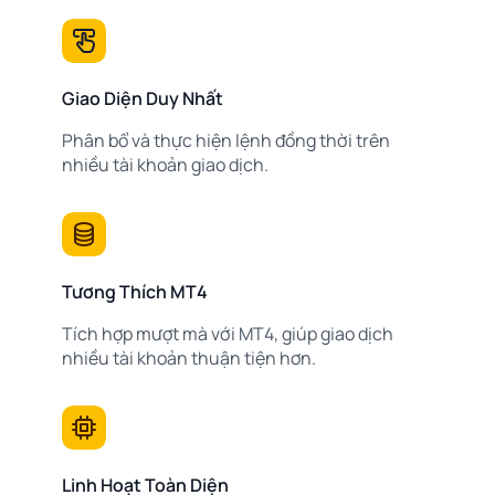
Giao Diện Duy Nhất
Phân bổ và thực hiện lệnh đồng thời trên
nhiều tài khoản giao dịch.
Tương Thích MT4
Tích hợp mượt mà với MT4, giúp giao dịch
nhiều tài khoản thuận tiện hơn.
Linh Hoạt Toàn Diện